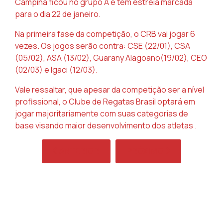
Campina ficou no grupo A e tem estreia marcada
para o dia 22 de janeiro.
Na primeira fase da competição, o CRB vai jogar 6
vezes. Os jogos serão contra: CSE (22/01), CSA
(05/02), ASA (13/02), Guarany Alagoano(19/02), CEO
(02/03) e Igaci (12/03).
Vale ressaltar, que apesar da competição ser a nível
profissional, o Clube de Regatas Brasil optará em
jogar majoritariamente com suas categorias de
base visando maior desenvolvimento dos atletas .
ARTIGO ANTERIOR: CRB INICIA PREPARAÇÃO 
PRÓXIMO ARTIGO: CRB 
ANTERIOR
PRÓXIMO