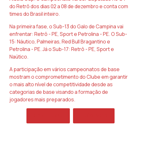
do Retrô dos dias 02 a 08 de dezembro e conta com
times do Brasil inteiro.
Na primeira fase, o Sub-13 do Galo de Campina vai
enfrentar: Retrô - PE, Sport e Petrolina - PE. O Sub-
15: Náutico, Palmeiras, Red Bull Bragantino e
Petrolina - PE. Já o Sub-17: Retrô - PE, Sport e
Naútico.
A participação em vários campeonatos de base
mostram o comprometimento do Clube em garantir
o mais alto nível de competitividade desde as
categorias de base visando a formação de
jogadores mais preparados.
ARTIGO ANTERIOR: CRB ESTÁ NO GRUPO 9 
PRÓXIMO ARTIGO: CRB T
ANTERIOR
PRÓXIMO