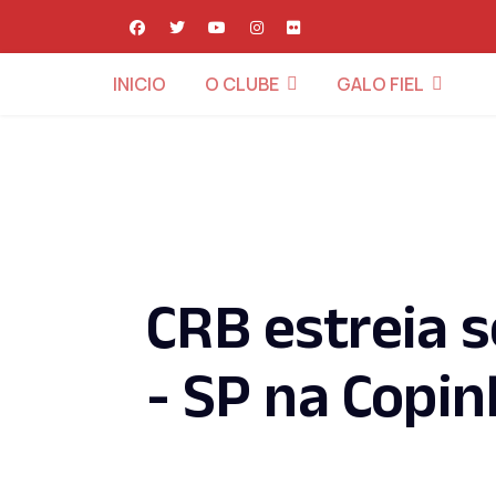
INICIO
O CLUBE
GALO FIEL
CRB estreia 
- SP na Copi