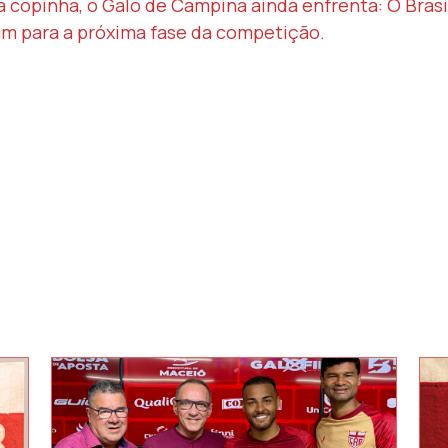
da copinha, o Galo de Campina ainda enfrenta: O Brasi
m para a próxima fase da competição.
: CRB SUB-20 ENCERRA PREPARAÇÃO PARA A 