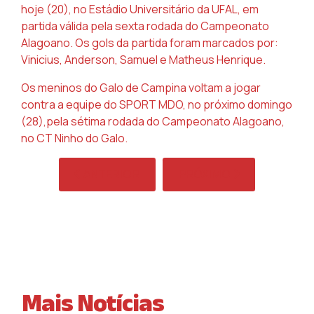
hoje (20), no Estádio Universitário da UFAL, em
partida válida pela sexta rodada do Campeonato
Alagoano. Os gols da partida foram marcados por:
Vinicius, Anderson, Samuel e Matheus Henrique.
Os meninos do Galo de Campina voltam a jogar
contra a equipe do SPORT MDO, no próximo domingo
(28),pela sétima rodada do Campeonato Alagoano,
no CT Ninho do Galo.
ARTIGO ANTERIOR: CRB SUB-20 TEM GRUP
PRÓXIMO ARTIGO: GARO
ANTERIOR
PRÓXIMO
Mais Notícias