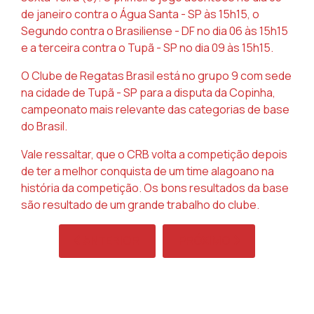
de janeiro contra o Água Santa - SP às 15h15, o
Segundo contra o Brasiliense - DF no dia 06 às 15h15
e a terceira contra o Tupã - SP no dia 09 às 15h15.
O Clube de Regatas Brasil está no grupo 9 com sede
na cidade de Tupã - SP para a disputa da Copinha,
campeonato mais relevante das categorias de base
do Brasil.
Vale ressaltar, que o CRB volta a competição depois
de ter a melhor conquista de um time alagoano na
história da competição. Os bons resultados da base
são resultado de um grande trabalho do clube.
ARTIGO ANTERIOR: CONFIRA OS RESULTADOS
PRÓXIMO ARTIGO: CRB E
ANTERIOR
PRÓXIMO