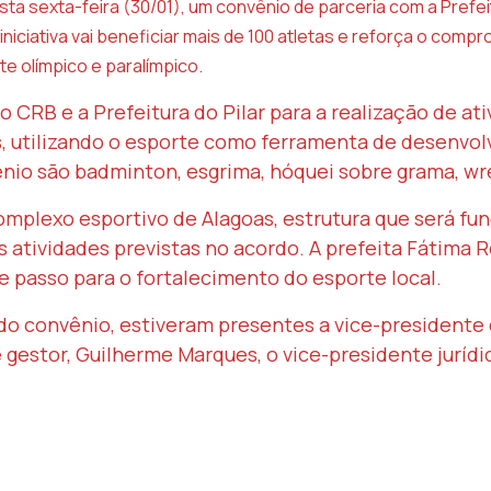
sta sexta-feira (30/01), um convênio de parceria com a Prefei
iniciativa vai beneficiar mais de 100 atletas e reforça o com
te olímpico e paralímpico.
 CRB e a Prefeitura do Pilar para a realização de at
s, utilizando o esporte como ferramenta de desenvol
o são badminton, esgrima, hóquei sobre grama, wre
complexo esportivo de Alagoas, estrutura que será f
 atividades previstas no acordo. A prefeita Fátima 
 passo para o fortalecimento do esporte local.
o convênio, estiveram presentes a vice-presidente 
 gestor, Guilherme Marques, o vice-presidente jurídic
 CRB FUTSAL SUB-11 SE PREPARA PARA COPA G