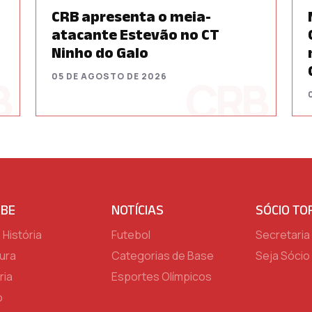
CRB apresenta o meia-
atacante Estevão no CT
Ninho do Galo
05 DE AGOSTO DE 2026
UBE
NOTÍCIAS
SÓCIO TO
História
Futebol
Secretaria 
ura
Categorias de Base
Seja Sócio
ria
Esportes Olímpicos
o