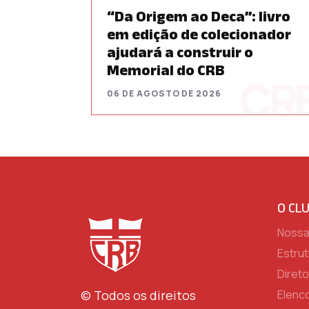
“Da Origem ao Deca”: livro
em edição de colecionador
ajudará a construir o
Memorial do CRB
06 DE AGOSTO DE 2026
O CL
Nossa 
Estrut
Direto
© Todos os direitos
Elenc