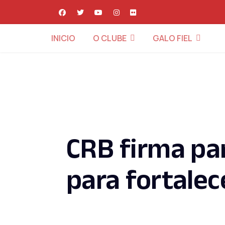
INICIO
O CLUBE
GALO FIEL
CRB firma par
para fortalec