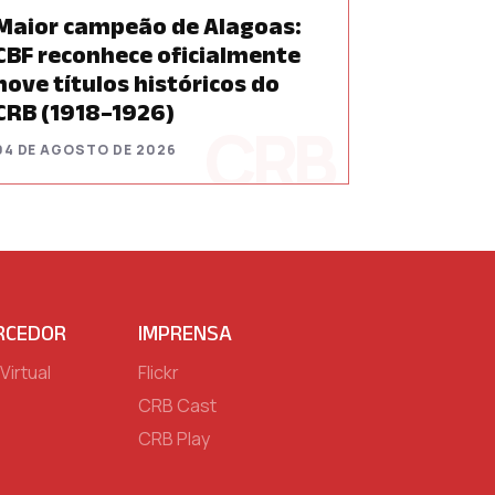
Maior campeão de Alagoas:
CBF reconhece oficialmente
nove títulos históricos do
CRB (1918–1926)
04 DE AGOSTO DE 2026
RCEDOR
IMPRENSA
Virtual
Flickr
CRB Cast
CRB Play