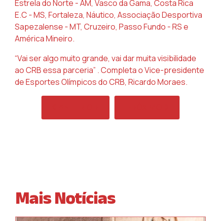
Estrela do Norte - AM, Vasco da Gama, Costa Rica
E.C - MS, Fortaleza, Náutico, Associação Desportiva
Sapezalense - MT, Cruzeiro, Passo Fundo - RS e
América Mineiro.
“Vai ser algo muito grande, vai dar muita visibilidade
ao CRB essa parceria” . Completa o Vice-presidente
de Esportes Olímpicos do CRB, Ricardo Moraes.
ARTIGO ANTERIOR: DOIS ATLETAS CRB CON
PRÓXIMO ARTIGO: CRB S
ANTERIOR
PRÓXIMO
Mais Notícias