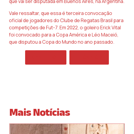
que vai ser disputada em Buenos Aires, na Argentina.
Vale ressaltar, que essa é terceira convocação
oficial de jogadores do Clube de Regatas Brasil para
competições de Fut-7. Em 2022, o goleiro Erick Vital
foi convocado para a Copa América e Léo Maceió,
que disputou a Copa do Mundo no ano passado.
ARTIGO ANTERIOR: CRB/TRAIPU EMPATA CO
PRÓXIMO ARTIGO: CRB/
ANTERIOR
PRÓXIMO
Mais Notícias