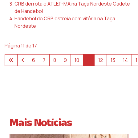
CRB derrota o ATLEF-MA na Taça Nordeste Cadete
de Handebol
Handebol do CRB estreia com vitória na Taça
Nordeste
Página 11 de 17
6
7
8
9
10
11
12
13
14
1
Mais Notícias