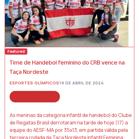
Featured
Time de Handebol feminino do CRB vence na
Taça Nordeste
ESPORTES OLÍMPICOS
19 DE ABRIL DE 2024
Esportes Olímpicos
As meninas da categoria infantil de handebol do Clube
de Regatas Brasil derrotaram na tarde de hoje (17) a
equipe do AESF-MA por 35x13, em partida válida pela
terceira rodada da Taça Nordeste Infantil Feminina,