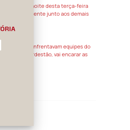
 Janeiro, na noite desta terça-feira
ue esteve presente junto aos demais
TÓRIA
es que antes enfrentavam equipes do
nalista do Nordestão, vai encarar as