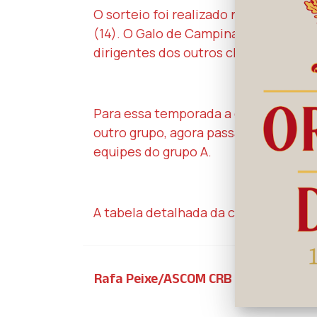
O sorteio foi realizado na sede da Co
(14). O Galo de Campina foi represe
dirigentes dos outros clubes nordest
Para essa temporada a competição r
outro grupo, agora passam a enfrentar
equipes do grupo A.
A tabela detalhada da competição se
Rafa Peixe/ASCOM CRB