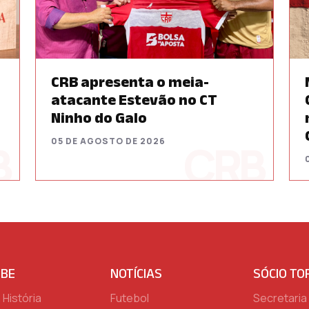
CRB apresenta o meia-
atacante Estevão no CT
Ninho do Galo
05 DE AGOSTO DE 2026
UBE
NOTÍCIAS
SÓCIO TO
História
Futebol
Secretaria 