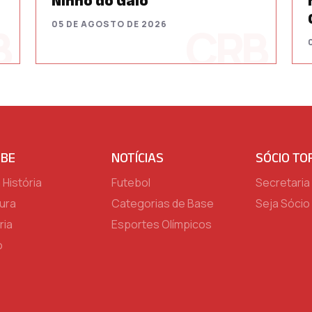
Ninho do Galo
05 DE AGOSTO DE 2026
UBE
NOTÍCIAS
SÓCIO TO
História
Futebol
Secretaria 
ura
Categorias de Base
Seja Sócio
ria
Esportes Olímpicos
o