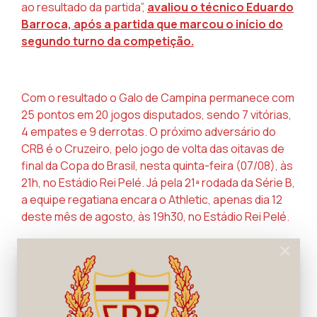
ao resultado da partida”,
avaliou o técnico Eduardo
Barroca, após a partida que marcou o início do
segundo turno da competição.
Com o resultado o Galo de Campina permanece com
25 pontos em 20 jogos disputados, sendo 7 vitórias,
4 empates e 9 derrotas. O próximo adversário do
CRB é o Cruzeiro, pelo jogo de volta das oitavas de
final da Copa do Brasil, nesta quinta-feira (07/08), às
21h, no Estádio Rei Pelé. Já pela 21ª rodada da Série B,
a equipe regatiana encara o Athletic, apenas dia 12
deste mês de agosto, às 19h30, no Estádio Rei Pelé.
×
Rafa Peixe/ASCOM CRB
ARTIGO ANTERIOR: CRB INICIA PREPARAÇÃO 
PRÓXIMO ARTIGO: NO CT
ANTERIOR
PRÓXIMO